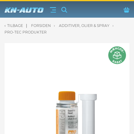
TILBAGE
FORSIDEN
ADDITIVER, OLIER & SPRAY
uftudstyr fra Jwl
PRO-TEC PRODUKTER
ærer fra Osram & Philips
iver, olier & spray
 Vinduesvisker / viskerblade
eje & tilbehør
 Reservedele
der