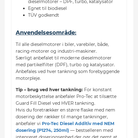
dieselmotorer – DPF, turbo, katalysator
Egnet til biodiesel
TÜV godkendt
Anvendelsesområde:
Til alle dieselmotorer i biler, varebiler, både,
racing-motorer og industri-maskiner.
Særligt anbefalet til moderne dieselmotorer
med partikelfilter (DPF), turbo og katalysator.
Anbefales ved hver tankning som forebyggende
motorpleje.
Tip – brug ved hver tankning:
For konstant
motorbeskyttelse anbefaler Pro-Tec at tilsætte
Guard Fill Diesel ved HVER tankning.
Hvis du foretrækker en større flaske med nem
dosering der rækker til mange tankninger,
anbefaler vi
Pro-Tec Diesel Additiv med NEM
dosering (P1274, 250ml)
— bestselleren med
integreret doseringsenhed der gør det nemt at