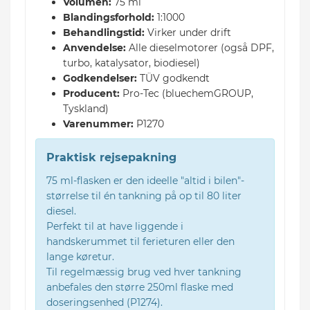
Volumen:
75 ml
Blandingsforhold:
1:1000
Behandlingstid:
Virker under drift
Anvendelse:
Alle dieselmotorer (også DPF,
turbo, katalysator, biodiesel)
Godkendelser:
TÜV godkendt
Producent:
Pro-Tec (bluechemGROUP,
Tyskland)
Varenummer:
P1270
Praktisk rejsepakning
75 ml-flasken er den ideelle "altid i bilen"-
størrelse til én tankning på op til 80 liter
diesel.
Perfekt til at have liggende i
handskerummet til ferieturen eller den
lange køretur.
Til regelmæssig brug ved hver tankning
anbefales den større 250ml flaske med
doseringsenhed (P1274).