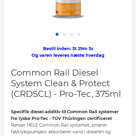
s
t
Bestil inden:
3t 29m 3s
Og varen
leveres
næste hverdag
Common Rail Diesel
System Clean & Protect
(CRDSCL) - Pro-Tec, 375ml
Specifik diesel-additiv til Common Rail systemer
fra tyske Pro-Tec - TÜV Thüringen certificeret
Renser HELE Common Rail systemet, smører
højtrykspumpen, absorberer vand i dieselen og