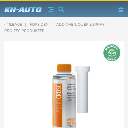
TILBAGE
FORSIDEN
ADDITIVER, OLIER & SPRAY
uftudstyr fra Jwl
PRO-TEC PRODUKTER
ærer fra Osram & Philips
iver, olier & spray
 Vinduesvisker / viskerblade
eje & tilbehør
 Reservedele
der