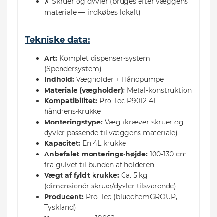
✗ Skruer og dyvler (bruges efter væggens
materiale — indkøbes lokalt)
Tekniske data:
Art:
Komplet dispenser-system
(Spendersystem)
Indhold:
Vægholder + Håndpumpe
Materiale (vægholder):
Metal-konstruktion
Kompatibilitet:
Pro-Tec P9012 4L
håndrens-krukke
Monteringstype:
Væg (kræver skruer og
dyvler passende til væggens materiale)
Kapacitet:
Én 4L krukke
Anbefalet monterings-højde:
100-130 cm
fra gulvet til bunden af holderen
Vægt af fyldt krukke:
Ca. 5 kg
(dimensionér skruer/dyvler tilsvarende)
Producent:
Pro-Tec (bluechemGROUP,
Tyskland)