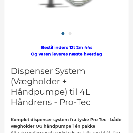
s
t
Bestil inden:
12t 2m 43s
Og varen
leveres
næste hverdag
Dispenser System
(Vægholder +
Håndpumpe) til 4L
Håndrens - Pro-Tec
Komplet dispenser-system fra tyske Pro-Tec - både
vægholder OG håndpumpe i én pakke
Alt-i-én professionel værksteds-installation til 4L Pro-