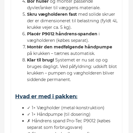
Bor huller
og montér passende
dyvler/anker til væggens materiale.
Skru vægholderen fast
med solide skruer
der er dimensioneret til belastning (fyldt 4L
krukke vejer ca. 5 kg).
Placér P9012 håndrens-spanden
i
vægholderen (købes separat).
Montér den medfølgende håndpumpe
på krukken – tætnes automatisk.
Klar til brug!
Systemet er nu sat op og
bruges dagligt. Ved påfyldning: udskift blot
krukken – pumpen og vægholderen bliver
siddende permanent.
Hvad er med i pakken:
✓ 1× Vægholder (metal-konstruktion)
✓ 1× Håndpumpe (til dosering)
✗ Håndrens spand Pro-Tec P9012 (købes
separat som forbrugsvare)