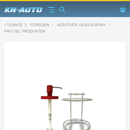
TILBAGE
FORSIDEN
ADDITIVER, OLIER & SPRAY
uftudstyr fra Jwl
PRO-TEC PRODUKTER
ærer fra Osram & Philips
iver, olier & spray
 Vinduesvisker / viskerblade
eje & tilbehør
 Reservedele
der