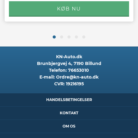
KN-Auto.dk
Brunbjergvej 4
,
7190
Billund
Telefon:
76653010
E-mail:
Ordre@kn-auto.dk
CVR:
19216195
HANDELSBETINGELSER
KONTAKT
OM OS