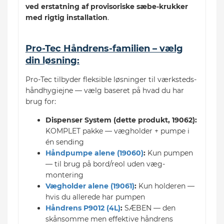
ved erstatning af provisoriske sæbe-krukker
med rigtig installation
.
Pro-Tec Håndrens-familien – vælg
din løsning:
Pro-Tec tilbyder fleksible løsninger til værksteds-
håndhygiejne — vælg baseret på hvad du har
brug for:
Dispenser System (dette produkt, 19062):
KOMPLET pakke — vægholder + pumpe i
én sending
Håndpumpe alene (19060)
:
Kun pumpen
— til brug på bord/reol uden væg-
montering
Vægholder alene (19061)
:
Kun holderen —
hvis du allerede har pumpen
Håndrens P9012 (4L)
:
SÆBEN — den
skånsomme men effektive håndrens